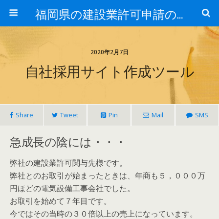
福岡県の建設業許可申請のことなら福岡建設業許可サポートセンター
2020年2月7日
自社採用サイト作成ツール
Share
Tweet
Pin
Mail
SMS
急成長の陰には・・・
弊社の建設業許可関与先様です。
弊社とのお取引が始まったときは、年商も５，０００万
円ほどの電気設備工事会社でした。
お取引を始めて７年目です。
今ではその当時の３０倍以上の売上になっています。