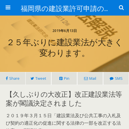
福岡県の建設業許可申請のことなら福岡建設業許可サポートセンター
2019年6月13日
２５年ぶりに建設業法が大きく
変わります。
Share
Tweet
Pin
Mail
SMS
【久しぶりの大改正】改正建設業法等
案が閣議決定されました
２０１９年３月１５日「建設業法及び公共工事の入札及
び契約の適正化の促進に関する法律の一部を改正する法