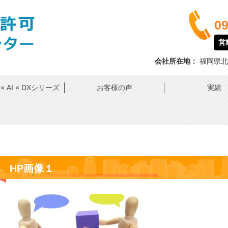
09
営業
会社所在地：
福岡県北
 AI × DXシリーズ
お客様の声
実績
HP画像１