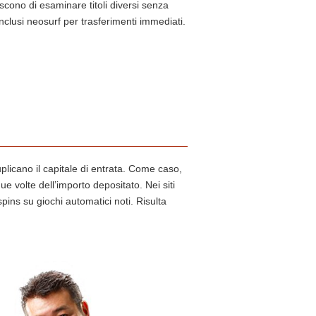
scono di esaminare titoli diversi senza
inclusi neosurf per trasferimenti immediati.
uplicano il capitale di entrata. Come caso,
e volte dell’importo depositato. Nei siti
ins su giochi automatici noti. Risulta