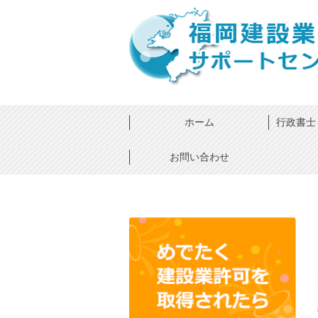
ホーム
行政書士 ×
お問い合わせ