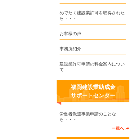
めでたく建設業許可を取得された
ら・・・
お客様の声
事務所紹介
建設業許可申請の料金案内につい
て
福岡建設業助成金
サポートセンター
労働者派遣事業申請のことな
ら・・・