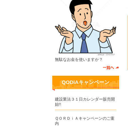
無駄なお金を使いますか？
QODiAキャンペーン
建設業法３１日カレンダー販売開
始!!
ＱＯＲＤｉＡキャンペーンのご案
内