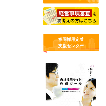
福岡採用定着
支援センター