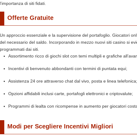
l’importanza di siti fidati.
Offerte Gratuite
Un approccio essenziale e la supervisione del portafoglio. Giocatori on
del necessario del saldo. Incorporando in mezzo nuovi siti casino si evi
programmati dai siti.
Assortimento ricco di giochi slot con temi multipli e grafiche all’av
Incentivi di benvenuto abbondanti con termini di puntata equi;
Assistenza 24 ore attraverso chat dal vivo, posta e linea telefonica
Opzioni affidabili inclusi carte, portafogli elettronici e criptovalute;
Programmi di lealta con ricompense in aumento per giocatori costa
Modi per Scegliere Incentivi Migliori