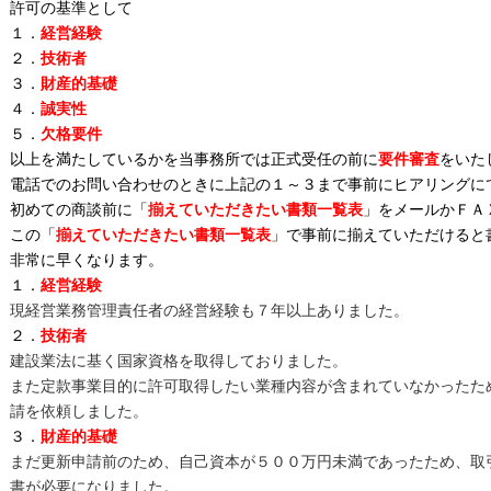
許可の基準として
１．
経営経験
２．
技術者
３．
財産的基礎
４．
誠実性
５．
欠格要件
以上を満たしているかを当事務所では正式受任の前に
要件審査
をいた
電話でのお問い合わせのときに上記の１～３まで事前にヒアリングに
初めての商談前に「
揃えていただきたい書類一覧表
」をメールかＦＡ
この「
揃えていただきたい書類一覧表
」で事前に揃えていただけると
非常に早くなります。
１．
経営経験
現経営業務管理責任者の経営経験も７年以上ありました。
２．
技術者
建設業法に基く国家資格を取得しておりました。
また定款事業目的に許可取得したい業種内容が含まれていなかったた
請を依頼しました。
３．
財産的基礎
まだ更新申請前のため、自己資本が５００万円未満であったため、取
書が必要になりました。